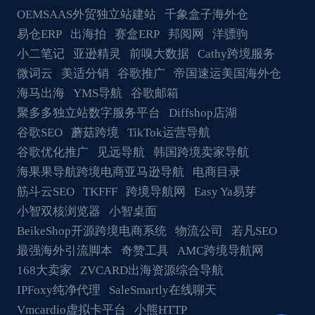
OEMSAAS外贸独立站建站
千象盒子海外仓
易仓ERP
出海拍
赛盒ERP
邦阅网
洋骠驹
小二笔记
亚逊精灵
前嗅大数据
Cathy跨境服务
微词云
美适分销
谷歌推广
帝国速运美国海外仓
海马出海
YMS导航
谷歌邮箱
聚多多独立站数字服务平台
Diffshop店湖
谷歌SEO
蘑菇跨境
TikTok运营导航
谷歌优化推广
见远导航
韩国跨境卖家导航
海果果导航跨境电商亚马逊导航
电商目录
筋斗云SEO
TKFFF
跨境导航网
Easy Ya易芽
小智双核浏览器
小智桌面
BeikeShop开源跨境电商系统
物流公司
若凡SEO
最强海外引流脚本
奇赞工具
AMC跨境导航网
168大卖家
ZVCARD出海资源综合导航
IPFoxy纯净代理
SaleSmartly在线聊天
Vmcardio虚拟卡平台
小熊HTTP