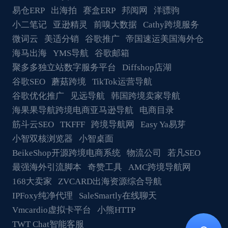
易仓ERP
出海拍
赛盒ERP
邦阅网
洋骠驹
小二笔记
亚逊精灵
前嗅大数据
Cathy跨境服务
微词云
美适分销
谷歌推广
帝国速运美国海外仓
海马出海
YMS导航
谷歌邮箱
聚多多独立站数字服务平台
Diffshop店湖
谷歌SEO
蘑菇跨境
TikTok运营导航
谷歌优化推广
见远导航
韩国跨境卖家导航
海果果导航跨境电商亚马逊导航
电商目录
筋斗云SEO
TKFFF
跨境导航网
Easy Ya易芽
小智双核浏览器
小智桌面
BeikeShop开源跨境电商系统
物流公司
若凡SEO
最强海外引流脚本
奇赞工具
AMC跨境导航网
168大卖家
ZVCARD出海资源综合导航
IPFoxy纯净代理
SaleSmartly在线聊天
Vmcardio虚拟卡平台
小熊HTTP
TWT Chat智能客服