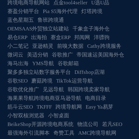
跨境电商导航网站
点金tool4seller
U选U品
赛盈分销平台
Pia S5海外代理
灯塔跨境
蓝色星期五
鲁班跨境通
OEMSAAS外贸独立站建站
千象盒子海外仓
易仓ERP
出海拍
赛盒ERP
邦阅网
洋骠驹
小二笔记
亚逊精灵
前嗅大数据
Cathy跨境服务
微词云
美适分销
谷歌推广
帝国速运美国海外仓
海马出海
YMS导航
谷歌邮箱
聚多多独立站数字服务平台
Diffshop店湖
谷歌SEO
蘑菇跨境
TikTok运营导航
谷歌优化推广
见远导航
韩国跨境卖家导航
海果果导航跨境电商亚马逊导航
电商目录
筋斗云SEO
TKFFF
跨境导航网
Easy Ya易芽
小智双核浏览器
小智桌面
BeikeShop开源跨境电商系统
物流公司
若凡SEO
最强海外引流脚本
奇赞工具
AMC跨境导航网