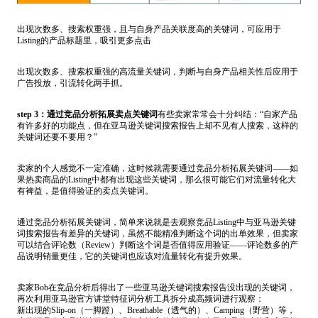
出现次数多、搜索权重强，且与自身产品关联度高的关键词，可应用于
Listing的产品标题里，吸引更多点击
出现次数多、搜索权重强的高流量关键词，判断与自身产品相关性后应用于
广告投放，引流转化两手抓。
step 3：通过竞品分析拓展卖点关键词
有些卖家常常会十分纠结：“自家产品
有许多好的功能点，但在亚马逊关键词搜索报告上却不见有人搜索，这样的
关键词还要不要用？”
卖家的个人感觉不一定准确，这时候就需要通过竞品分析拓展关键词——如
果热卖商品的Listing中都有出现这些关键词，那么很可能它们对流量转化大
有裨益，是值得验证的卖点关键词。
通过竞品分析拓展关键词，简单来说就是去观察竞品Listing中与亚马逊关键
词搜索报告有差异的关键词，虽然不能精准判断这个词的出单效果，但卖家
可以结合评论数（
Review
）判断这个词是否值得应用验证——评论数多的产
品说明销量更佳，它的关键词也应该对流量转化有提升效果。
卖家Bob在竞品分析后得出了一些亚马逊关键词搜索报告没出现的关键词，
再次利用亚马逊官方讲堂特征词分析工具拆分成高频词进行观察：
新出现的Slip-on（一脚蹬）、Breathable（透气的）、Camping（野营）等，