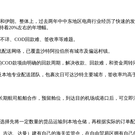
伊朗。整体上，过去两年中中东地区电商行业经历了快速的发展，E
持着20%左右的年增幅。
不详
、
COD
回款难、签收率等难题。
物流配送网络，已覆盖沙特阿拉伯所有城市及偏远村镇。
有的COD款项由明确的回款周期，
解决
收款
、回款难，和资金周转
输车辆及本地专业配送团队，包裹次日可达沙特主要城市，签收率均高
长期航司船舶合作，预留舱位，到达目的机场或港口后，可立即
选择先将一定数量的货品运输到本地仓储，再根据实际的订单配
雅得、吉达、达曼）建有自己的海关监管仓，在自由贸易区拥有自