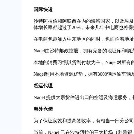
国际快递
沙特阿拉伯和阿联酋在内的海湾国家，以及埃及和
体增长率都超过了20%，未来几年中电商也将保
在电商包裹涌入中东地区的同时，也面临着地址
Naqel由沙特邮政控股，拥有完备的地址库和
本地的消费习惯
以
货到付款
为主，Naqel对所
Naqel利用本地资源优势，拥有3000辆运
货运代理
Naqel 提供大宗货件进出口的空运
及
海运
服务，
海外仓
储
为了保证实效和提高签收率，有相当一部分公司
当前，Naqel 已在沙特阿拉伯三大机场（利