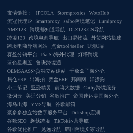
友情链接：
IPCOLA
Stormproxies
WotoHub
流冠代理IP
Smartproxy
saibo跨境笔记
Lumiproxy
AMZ123
跨境都知道导航
DLZ123.CN导航
跨境123 | 跨境电商导航
出口易物流
外贸网站搭建
跨境电商导航网站
点金tool4seller
U选U品
赛盈分销平台
Pia S5海外代理
灯塔跨境
蓝色星期五
鲁班跨境通
OEMSAAS外贸独立站建站
千象盒子海外仓
易仓ERP
出海拍
赛盒ERP
邦阅网
洋骠驹
小二笔记
亚逊精灵
前嗅大数据
Cathy跨境服务
微词云
美适分销
谷歌推广
帝国速运美国海外仓
海马出海
YMS导航
谷歌邮箱
聚多多独立站数字服务平台
Diffshop店湖
谷歌SEO
蘑菇跨境
TikTok运营导航
谷歌优化推广
见远导航
韩国跨境卖家导航