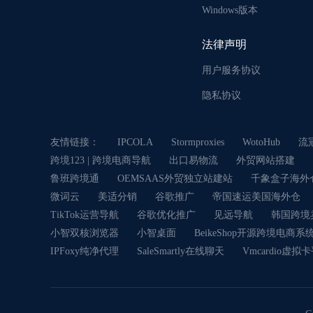
Windows版本
法律声明
用户服务协议
隐私协议
友情链接：
IPCOLA
Stormproxies
WotoHub
流
跨境123 | 跨境电商导航
出口易物流
外贸网站搭建
鲁班跨境通
OEMSAAS外贸独立站建站
千象盒子海外
微词云
美适分销
谷歌推广
帝国速运美国海外仓
TikTok运营导航
谷歌优化推广
见远导航
韩国跨境
小智双核浏览器
小智桌面
BeikeShop开源跨境电商系
IPFoxy纯净代理
SaleSmartly在线聊天
Vmcardio虚拟