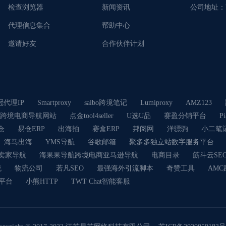
检查浏览器
新闻资讯
公司地址：
代理信息集合
帮助中心
邀请好友
合作伙伴计划
冠代理IP
Smartproxy
saibo跨境笔记
Lumiproxy
AMZ123
跨境电商导航网站
点金tool4seller
U选U品
赛盈分销平台
P
仓
易仓ERP
出海拍
赛盒ERP
邦阅网
洋骠驹
小二笔
海马出海
YMS导航
谷歌邮箱
聚多多独立站数字服务平台
卖家导航
海果果导航跨境电商亚马逊导航
电商目录
筋斗云SE
统
物流公司
若凡SEO
最强海外引流脚本
奇赞工具
AM
卡平台
小熊HTTP
TWT Chat智能客服