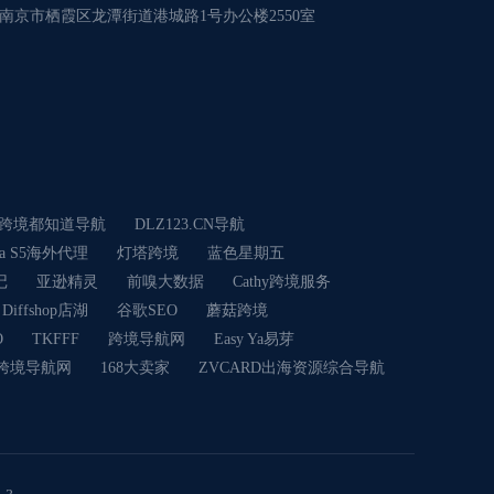
南京市栖霞区龙潭街道港城路1号办公楼2550室
跨境都知道导航
DLZ123.CN导航
ia S5海外代理
灯塔跨境
蓝色星期五
记
亚逊精灵
前嗅大数据
Cathy跨境服务
Diffshop店湖
谷歌SEO
蘑菇跨境
O
TKFFF
跨境导航网
Easy Ya易芽
C跨境导航网
168大卖家
ZVCARD出海资源综合导航