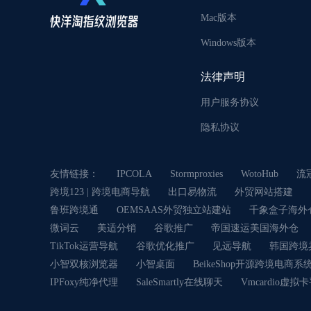
Mac版本
Windows版本
法律声明
用户服务协议
隐私协议
友情链接：
IPCOLA
Stormproxies
WotoHub
流
跨境123 | 跨境电商导航
出口易物流
外贸网站搭建
鲁班跨境通
OEMSAAS外贸独立站建站
千象盒子海外
微词云
美适分销
谷歌推广
帝国速运美国海外仓
TikTok运营导航
谷歌优化推广
见远导航
韩国跨境
小智双核浏览器
小智桌面
BeikeShop开源跨境电商系
IPFoxy纯净代理
SaleSmartly在线聊天
Vmcardio虚拟