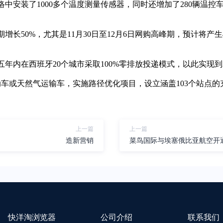
络中安装了1000多个温度测量传感器，同时还增加了280辆温控
增长50%，尤其是11月30日至12月6日网购高峰期，预计将产
五年内在西班牙20个城市采取100%零排放投递模式，以此实现到2
电动车或天然气运输车，实施路径优化项目，设立涵盖103个站点
上一篇
上一篇
造新营销
菜鸟国际与埃塞俄比亚航空开
快洋淘浏览器
公司介绍
联系我们