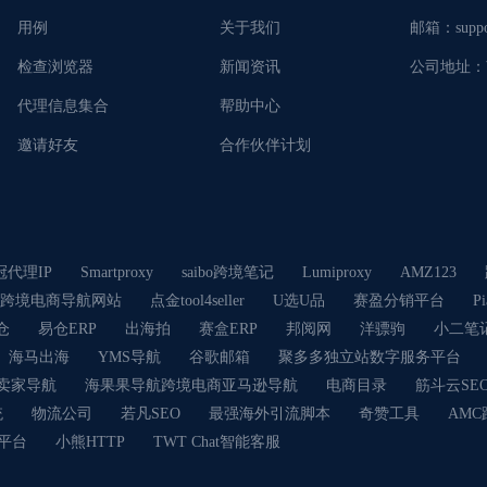
用例
关于我们
邮箱：
supp
检查浏览器
新闻资讯
公司地址：
代理信息集合
帮助中心
邀请好友
合作伙伴计划
冠代理IP
Smartproxy
saibo跨境笔记
Lumiproxy
AMZ123
跨境电商导航网站
点金tool4seller
U选U品
赛盈分销平台
P
仓
易仓ERP
出海拍
赛盒ERP
邦阅网
洋骠驹
小二笔
海马出海
YMS导航
谷歌邮箱
聚多多独立站数字服务平台
卖家导航
海果果导航跨境电商亚马逊导航
电商目录
筋斗云SE
统
物流公司
若凡SEO
最强海外引流脚本
奇赞工具
AM
卡平台
小熊HTTP
TWT Chat智能客服