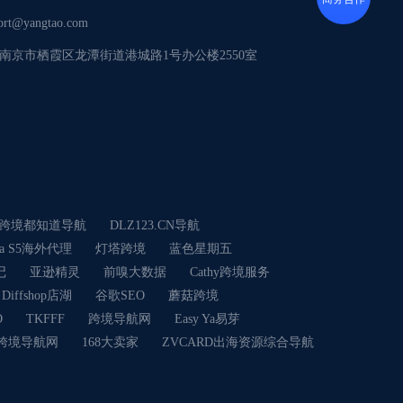
ort@yangtao.com
南京市栖霞区龙潭街道港城路1号办公楼2550室
跨境都知道导航
DLZ123.CN导航
ia S5海外代理
灯塔跨境
蓝色星期五
记
亚逊精灵
前嗅大数据
Cathy跨境服务
Diffshop店湖
谷歌SEO
蘑菇跨境
O
TKFFF
跨境导航网
Easy Ya易芽
C跨境导航网
168大卖家
ZVCARD出海资源综合导航