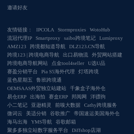
邀请好友
友情链接：
IPCOLA
Stormproxies
WotoHub
流冠代理IP
Smartproxy
saibo跨境笔记
Lumiproxy
AMZ123
跨境都知道导航
DLZ123.CN导航
跨境123 | 跨境电商导航
出口易物流
外贸网站搭建
跨境电商导航网站
点金tool4seller
U选U品
赛盈分销平台
Pia S5海外代理
灯塔跨境
蓝色星期五
鲁班跨境通
OEMSAAS外贸独立站建站
千象盒子海外仓
易仓ERP
出海拍
赛盒ERP
邦阅网
洋骠驹
小二笔记
亚逊精灵
前嗅大数据
Cathy跨境服务
微词云
美适分销
谷歌推广
帝国速运美国海外仓
海马出海
YMS导航
谷歌邮箱
聚多多独立站数字服务平台
Diffshop店湖