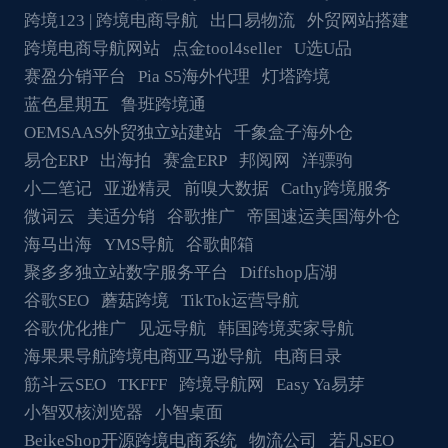
跨境123 | 跨境电商导航
出口易物流
外贸网站搭建
跨境电商导航网站
点金tool4seller
U选U品
赛盈分销平台
Pia S5海外代理
灯塔跨境
蓝色星期五
鲁班跨境通
OEMSAAS外贸独立站建站
千象盒子海外仓
易仓ERP
出海拍
赛盒ERP
邦阅网
洋骠驹
小二笔记
亚逊精灵
前嗅大数据
Cathy跨境服务
微词云
美适分销
谷歌推广
帝国速运美国海外仓
海马出海
YMS导航
谷歌邮箱
聚多多独立站数字服务平台
Diffshop店湖
谷歌SEO
蘑菇跨境
TikTok运营导航
谷歌优化推广
见远导航
韩国跨境卖家导航
海果果导航跨境电商亚马逊导航
电商目录
筋斗云SEO
TKFFF
跨境导航网
Easy Ya易芽
小智双核浏览器
小智桌面
BeikeShop开源跨境电商系统
物流公司
若凡SEO