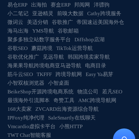
易仓ERP
出海拍
赛盒ERP
邦阅网
洋骠驹
小二笔记
亚逊精灵
前嗅大数据
Cathy跨境服务
微词云
美适分销
谷歌推广
帝国速运美国海外仓
海马出海
YMS导航
谷歌邮箱
聚多多独立站数字服务平台
Diffshop店湖
谷歌SEO
蘑菇跨境
TikTok运营导航
谷歌优化推广
见远导航
韩国跨境卖家导航
海果果导航跨境电商亚马逊导航
电商目录
筋斗云SEO
TKFFF
跨境导航网
Easy Ya易芽
小智双核浏览器
小智桌面
BeikeShop开源跨境电商系统
物流公司
若凡SEO
最强海外引流脚本
奇赞工具
AMC跨境导航网
168大卖家
ZVCARD出海资源综合导航
IPFoxy纯净代理
SaleSmartly在线聊天
Vmcardio虚拟卡平台
小熊HTTP
TWT Chat智能客服