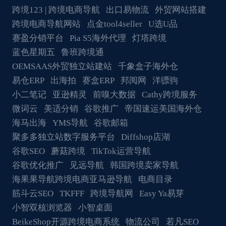
跨境123 | 跨境电商导航
出口易物流
外贸网站搭建
跨境电商导航网站
点金tool4seller
U选U品
赛盈分销平台
Pia S5海外代理
灯塔跨境
蓝色星期五
鲁班跨境通
OEMSAAS外贸独立站建站
千象盒子海外仓
易仓ERP
出海拍
赛盒ERP
邦阅网
洋骠驹
小二笔记
亚逊精灵
前嗅大数据
Cathy跨境服务
微词云
美适分销
谷歌推广
帝国速运美国海外仓
海马出海
YMS导航
谷歌邮箱
聚多多独立站数字服务平台
Diffshop店湖
谷歌SEO
蘑菇跨境
TikTok运营导航
谷歌优化推广
见远导航
韩国跨境卖家导航
海果果导航跨境电商亚马逊导航
电商目录
筋斗云SEO
TKFFF
跨境导航网
Easy Ya易芽
小智双核浏览器
小智桌面
BeikeShop开源跨境电商系统
物流公司
若凡SEO