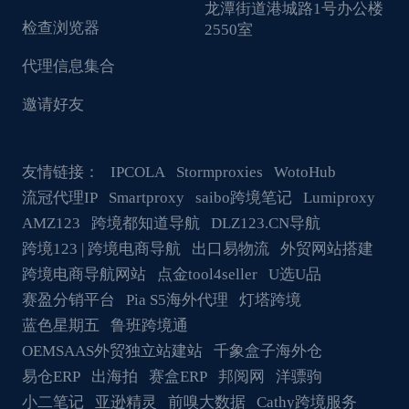
龙潭街道港城路1号办公楼
检查浏览器
2550室
代理信息集合
邀请好友
友情链接：
IPCOLA
Stormproxies
WotoHub
流冠代理IP
Smartproxy
saibo跨境笔记
Lumiproxy
AMZ123
跨境都知道导航
DLZ123.CN导航
跨境123 | 跨境电商导航
出口易物流
外贸网站搭建
跨境电商导航网站
点金tool4seller
U选U品
赛盈分销平台
Pia S5海外代理
灯塔跨境
蓝色星期五
鲁班跨境通
OEMSAAS外贸独立站建站
千象盒子海外仓
易仓ERP
出海拍
赛盒ERP
邦阅网
洋骠驹
小二笔记
亚逊精灵
前嗅大数据
Cathy跨境服务