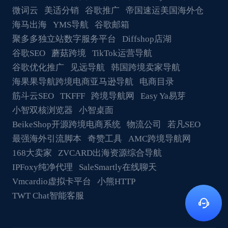
微词云
美适分销
谷歌推广
帝国速运美国海外仓
海马出海
YMS导航
谷歌邮箱
聚多多独立站数字服务平台
Diffshop店湖
谷歌SEO
蘑菇跨境
TikTok运营导航
谷歌优化推广
见远导航
韩国跨境卖家导航
海果果导航跨境电商亚马逊导航
电商目录
筋斗云SEO
TKFFF
跨境导航网
Easy Ya易芽
小智双核浏览器
小智桌面
BeikeShop开源跨境电商系统
物流公司
若凡SEO
最强海外引流脚本
奇赞工具
AMC跨境导航网
168大卖家
ZVCARD出海资源综合导航
IPFoxy纯净代理
SaleSmartly在线聊天
Vmcardio虚拟卡平台
小熊HTTP
TWT Chat智能客服