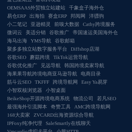
OEMSAAS外贸独立站建站
千象盒子海外仓
易仓ERP
出海拍
赛盒ERP
邦阅网
洋骠驹
小二笔记
亚逊精灵
前嗅大数据
Cathy跨境服务
微词云
美适分销
谷歌推广
帝国速运美国海外仓
海马出海
YMS导航
谷歌邮箱
聚多多独立站数字服务平台
Diffshop店湖
谷歌SEO
蘑菇跨境
TikTok运营导航
谷歌优化推广
见远导航
韩国跨境卖家导航
海果果导航跨境电商亚马逊导航
电商目录
筋斗云SEO
TKFFF
跨境导航网
Easy Ya易芽
小智双核浏览器
小智桌面
BeikeShop开源跨境电商系统
物流公司
若凡SEO
最强海外引流脚本
奇赞工具
AMC跨境导航网
168大卖家
ZVCARD出海资源综合导航
IPFoxy纯净代理
SaleSmartly在线聊天
Vmcardio虚拟卡平台
小熊HTTP