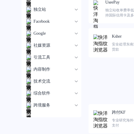
UseePay
独立站
独立站收单费率低至
持国际信用卡及多
包。
Facebook
Google
Ksher
安全处理东南
社媒资源
货款
引流工具
内容制作
技术交流
综合软件
跨境服务
跨付KF
专业研究海外
支付