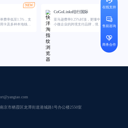
NEW
在线支持
CoGoLinks结行国际
单费率低至1.5%，支
亚马逊费率0.25%封顶，更懂中
用卡及多种本地钱
小微企业的跨境支付品牌，境内
售前咨询
外双向持牌，为中国出海企业提
供安全、稳定、高效的跨境收付
服务
商务合作
ort@yangtao.com
南京市栖霞区龙潭街道港城路1号办公楼2550室