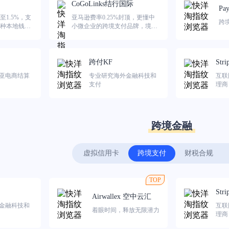
CoGoLinks结行国际
Pay
1.5%，支
亚马逊费率0.25%封顶，更懂中
跨
种本地钱
小微企业的跨境支付品牌，境内
外双向持牌，为中国出海企业提
供安全、稳定、高效的跨境收付
服务
跨付KF
Stri
亚电商结算
专业研究海外金融科技和
互联
支付
理商
跨境金融
虚拟信用卡
跨境支付
财税合规
TOP
Stri
Airwallex 空中云汇
金融科技和
互联
着眼时间，释放无限潜力
理商