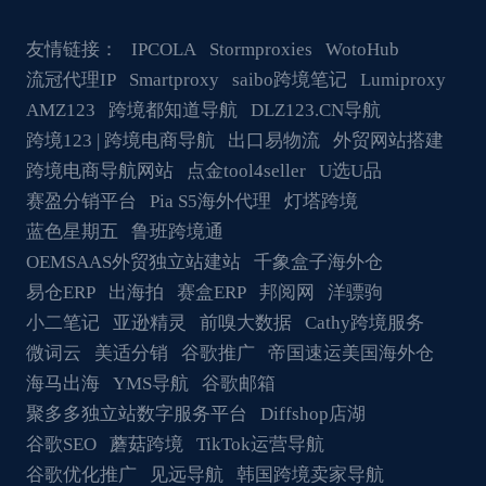
友情链接：
IPCOLA
Stormproxies
WotoHub
流冠代理IP
Smartproxy
saibo跨境笔记
Lumiproxy
AMZ123
跨境都知道导航
DLZ123.CN导航
跨境123 | 跨境电商导航
出口易物流
外贸网站搭建
跨境电商导航网站
点金tool4seller
U选U品
赛盈分销平台
Pia S5海外代理
灯塔跨境
蓝色星期五
鲁班跨境通
OEMSAAS外贸独立站建站
千象盒子海外仓
易仓ERP
出海拍
赛盒ERP
邦阅网
洋骠驹
小二笔记
亚逊精灵
前嗅大数据
Cathy跨境服务
微词云
美适分销
谷歌推广
帝国速运美国海外仓
海马出海
YMS导航
谷歌邮箱
聚多多独立站数字服务平台
Diffshop店湖
谷歌SEO
蘑菇跨境
TikTok运营导航
谷歌优化推广
见远导航
韩国跨境卖家导航