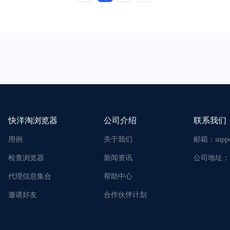
商-支付宝（Alipay），共同发展
二维码支付业务，主要面向中国游
刺激游客在耀华力路（唐人街）各
消费，预计2018年将发展至70万名
。
快洋淘浏览器
公司介绍
联系我们
用例
关于我们
邮箱：
supp
检查浏览器
新闻资讯
公司地址：
代理信息集合
帮助中心
邀请好友
合作伙伴计划