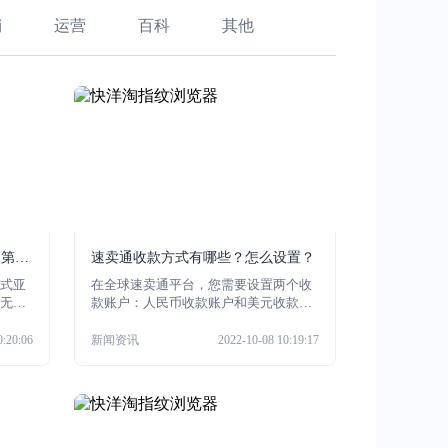
销
运营
百科
其他
是第三
速卖通收款方式有哪些？怎么设置？
式亚
在全球速卖通平台，您需要设置两个收
无需
款账户：人民币收款账户和美元收款账
就是
户。为什么要设置两个收款账户呢?
全球
0:20:06
新闻资讯
2022-10-08 10:19:17
，最
账
亚马
么现
何
吧！