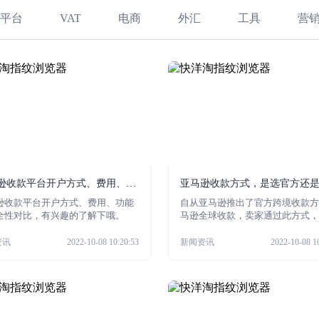
平台
VAT
电商
外汇
工具
营
逊收款平台开户方式、费用、功
亚马逊收款方式，是选官方还
安全性对比
方？
逊收款平台开户方式、费用、功能
自从亚马逊推出了官方跨境收款方
全性对比，有兴趣的了解下哦。
马逊全球收款，卖家通过此方式，
使用外国银行卡或第三方账户，也
说卖家可以直接使用本地货币接收
资讯
2022-10-08 10:20:53
新闻资讯
2022-10-08 1
付款，并存入卖家的国内银行账户
快三个工作日转入卖家的国内银行
户。这也给当时鱼龙混杂的第三方
逊收款平台造成了一定的冲击。那
在，亚马逊全球收款方式表现得如
呢？今天就跟小编一起来分析一下