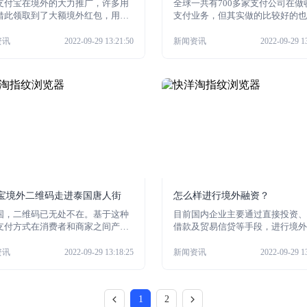
支付宝在境外的大力推广，许多用
全球一共有700多家支付公司在做
借此领取到了大额境外红包，用红
支付业务，但其实做的比较好的也
了优惠省钱，但有人告诉小编如果
0多家，也就相当于一个国家有1-
外收款码，还能用红包赚钱，真的
常用的支付方式，就类似于中国的
资讯
2022-09-29 13:21:50
新闻资讯
2022-09-29 1
么大的“馅饼”？
宝、微信、银联支付和收款。那么
的境外收款方式有哪些呢，跟着小
看看吧。
宝境外二维码走进泰国唐人街
怎么样进行境外融资？
国，二维码已无处不在。基于这种
目前国内企业主要通过直接投资、
支付方式在消费者和商家之间产生
借款及贸易信贷等手段，进行境外
任度和默契度早已无需多言。无论
资。随着我国国际贸易的发展，企
、买早餐时，你跟店主说已经扫码
外投资涉及的外汇融资规模也日益
资讯
2022-09-29 13:18:25
新闻资讯
2022-09-29 1
，店主就会让你拿着东西走了。但
大。企业除采用贸易信贷预收货款
外的大多数国家，这种支付方式还
期付款方式外，还经常会选择境外
见。但是现在，泰国汇商银行（SC
融资、境外债务融资和境外上市等
1
2
携手中国最大的第三方网上支付服
进行外汇融资。