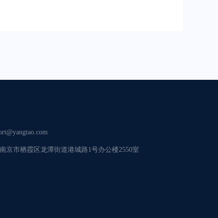
ort@yangtao.com
南京市栖霞区龙潭街道港城路1号办公楼2550室