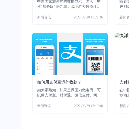
中国国家旅游局的数据显示，国庆、中
随着
秋“加长版”黄金周，出境游客数预计超
户都
过600万人次，分别从中国近300个城市
包除
出发，到达全球88个国家和地区、1155
有境
新闻资讯
2022-09-29 13:22:36
新闻
个境外城市。中国游客消费继续带动当
有这
地经济的同时，不断变化的行为习惯对
出境游目的地产生的影响也引发国际关
注。国人在外国消费时不断寻求境外收
款码想要扫码支付。
如何用支付宝境外收款？
支付
如大家熟知，如果是做国内做电商，可
在中
以用支付宝、财付通、微信支付、网银
移动
等进行收款，而且一般都没有手续费，
的信
到账时间很快。但如果做跨境电商，涉
买菜
新闻资讯
2022-09-29 13:19:06
新闻
及到境外转账，可能就要用到其他境外
付款
收款平台，如今支付宝除了境内收款，
在国
也开通了境外收款，让我们一起来了解
很少
一下吧！
B）