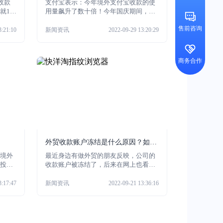
收款
支付宝表示：今年境外支付宝收款的使
就10
用量飙升了数十倍！今年国庆期间，英
2种很
国比斯特购物村、日本大阪道顿崛商
售前咨询
支付
圈、澳大利亚悉尼国际机场使用支付宝
3:21:10
新闻资讯
2022-09-29 13:20:29
好用
跨境收款的次数同比增长了90倍、70倍
编来
与55倍！
商务合作
外贸收款账户冻结是什么原因？如何
规避风险？
境外
最近身边有做外贸的朋友反映，公司的
投
收款账户被冻结了，后来在网上也看到
业境
XTransfer的博客文章，文章中也有提到
扩
有很多外贸老板因为收了客户代付的
3:17:47
新闻资讯
2022-09-21 13:36:16
、延
钱，自己的银行卡直接被公安机关冻结
股权
了，后来还在外土司的微信公众号看到
形式
了类似的文章，不知道各位看官怎么
看？