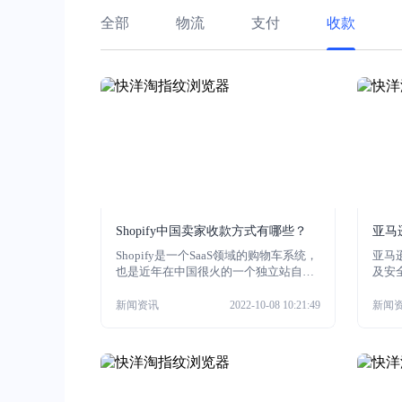
全部
物流
支付
收款
Shopify中国卖家收款方式有哪些？
亚马
能及
Shopify是一个SaaS领域的购物车系统，
亚马
也是近年在中国很火的一个独立站自建
及安
商城平台，Shopify用户支付一定费用即
可在其上利用各种主题/模板建立自己的
新闻资讯
2022-10-08 10:21:49
新闻
网上商店。由于规则限定，中国卖家只
能用第三方的收款方式，小编现在来给
大家说说Shopify中国卖家收款方式有哪
些？感兴趣的朋友一起来看看吧！