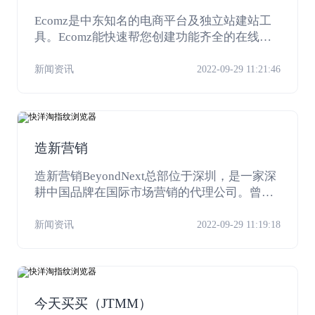
Ecomz是中东知名的电商平台及独立站建站工
具。Ecomz能快速帮您创建功能齐全的在线商
店，并拥有强大的管理系统和移动优化的最简
单方法。
新闻资讯
2022-09-29 11:21:46
造新营销
造新营销BeyondNext总部位于深圳，是一家深
耕中国品牌在国际市场营销的代理公司。曾服
务于安踏、创维、天猫等国内知名品牌提升海
外知名度与国际竞争优势。同时，造新营销也
新闻资讯
2022-09-29 11:19:18
致力于帮助初创企业规划海外市场策略，帮助
新品进入国际市场。
今天买买（JTMM）