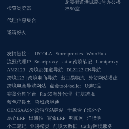
龙潭街道港城路1号办公楼
检查浏览器
2550室
代理信息集合
邀请好友
友情链接：
IPCOLA
Stormproxies
WotoHub
流冠代理IP
Smartproxy
saibo跨境笔记
Lumiproxy
AMZ123
跨境都知道导航
DLZ123.CN导航
跨境123 | 跨境电商导航
出口易物流
外贸网站搭建
跨境电商导航网站
点金tool4seller
U选U品
赛盈分销平台
Pia S5海外代理
灯塔跨境
蓝色星期五
鲁班跨境通
OEMSAAS外贸独立站建站
千象盒子海外仓
易仓ERP
出海拍
赛盒ERP
邦阅网
洋骠驹
小二笔记
亚逊精灵
前嗅大数据
Cathy跨境服务