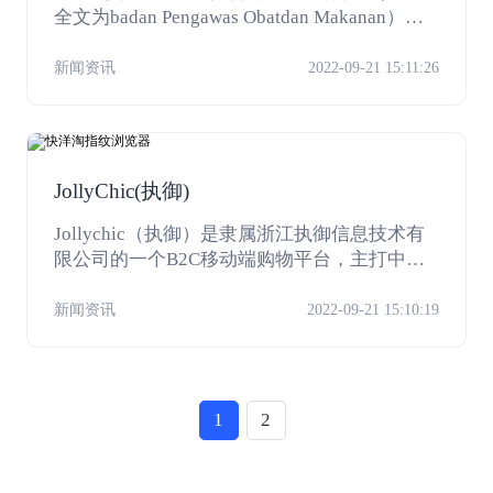
全文为badan Pengawas Obatdan Makanan），
该功能类似我国衡生福利部食品药物管理署，
其主要目的在维持印尼食品与药物品质管控系
新闻资讯
2022-09-21 15:11:26
统之运作，并且增进印尼食品与药物使用之安
全。主要任务包含依据国际食品药物管理标
准，查验所有上市前的产品，诸如加工食品
（不含未加工生鲜产品）、药品和美容保养
JollyChic(执御)
品，同时亦监控上市后商品的品质。确保商品
符合官方要求，而且无害于印尼人民健康和社
Jollychic（执御）是隶属浙江执御信息技术有
区环境。
限公司的一个B2C移动端购物平台，主打中东
市场。目前有超过2000W海外用户注册并下载
APP，其范围覆盖了80%的中东地区，中东地
新闻资讯
2022-09-21 15:10:19
区的购物APP中jollychic常年位居前10。
1
2