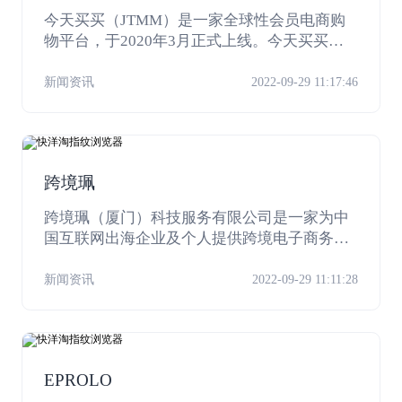
今天买买（JTMM）是一家全球性会员电商购
物平台，于2020年3月正式上线。今天买买将
搭建全球化仓储及物流服务网络，为用户提供
全球多语种电子商务服务平台，帮助全球消费
新闻资讯
2022-09-29 11:17:46
者自用省钱、合伙创业，以“万种商品，百万店
铺，千万家庭，亿万用户”的规模，在品牌影
响、平台价值、交易体量、用户覆盖等多个维
度打造全球具有影响力的领军品牌。
跨境珮
跨境珮（厦门）科技服务有限公司是一家为中
国互联网出海企业及个人提供跨境电子商务的
系统培训、境外货款的收付与结汇综合解决方
案。
新闻资讯
2022-09-29 11:11:28
EPROLO