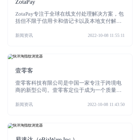
ZotaPay
ZotaPay专注于全球在线支付处理解决方案，包
括但不限于信用卡和借记卡以及本地支付解决
方案。 ZotaPay的目标是为商家提供定制的支
付解决方案，以最适合其业务和客户的需求。Z
新闻资讯
2022-10-08 11:55:11
otaPay团队由来自在线支付行业各个领域的经
验丰富和敬业的个人组成。 ZotaPay了解您的
业务需求，并为您提供量身定制的专业知识和
解决方案。ZotaPay致力于成为领先的支付服务
壹零客
提供商，为全球商户提供量身定制的解决方
案。
壹零客科技有限公司是中国一家专注于跨境电
商的新型公司。壹零客定位于成为一个质量可
靠，受消费者信赖的电商品牌，帮助国内厂商
解决产品外销过程中遇到的问题，让全球各地
新闻资讯
2022-10-08 11:43:50
的消费者轻松、快乐、便捷的购买全球精品。
易速达（eBizWare Inc.）