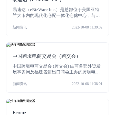
易速达（eBizWare Inc.）是总部位于美国亚特
兰大市内的现代化仓配一体化仓储中心，与US
PS、UPS以及FedEx均有超过15年的深度合作。
提供专业高效的换标转发、一件代发、退货接
新闻资讯
2022-10-08 11:39:02
收等服务，更有华人客服可提供私人订制服
务。派送范围覆盖北美（美，加，墨）所有区
域。易速达为您提供专业、安全、稳定、高效
的海外仓储服务。
中国跨境电商交易会（跨交会）
中国跨境电商交易会 (跨交会) 由商务部外贸发
展事务局及福建省进出口商会主办的跨境电商
展览会，每年3月18日—20日在福州举行。202
1年是跨交会开启元年，也是目前为止中国规模
新闻资讯
2022-10-08 11:38:01
最大、客商最多、辐射面最广、成交额最高的
跨境电商盛会。
Ecomz